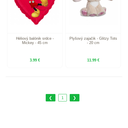
Héliový balónik srdce -
Plyšový zajačik - Glitzy Tots
Mickey - 45 cm
- 20 cm
3.99 €
11.99 €
❮
1
❯