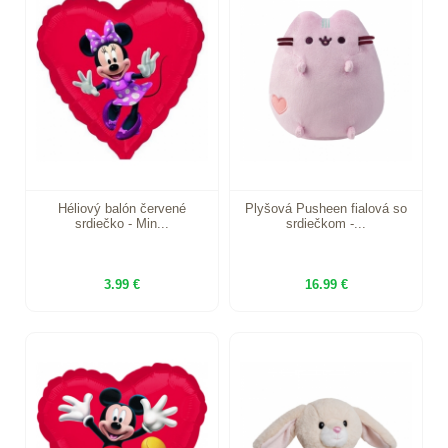
Héliový balón červené
Plyšová Pusheen fialová so
srdiečko - Min...
srdiečkom -...
3.99 €
16.99 €