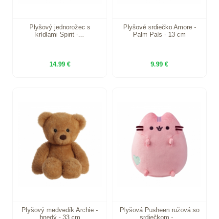
Plyšový jednorožec s
Plyšové srdiečko Amore -
krídlami Spirit -...
Palm Pals - 13 cm
14.99 €
9.99 €
Plyšový medvedík Archie -
Plyšová Pusheen ružová so
hnedý - 33 cm
srdiečkom -...