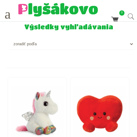
a
0
Výsledky vyhľadávania