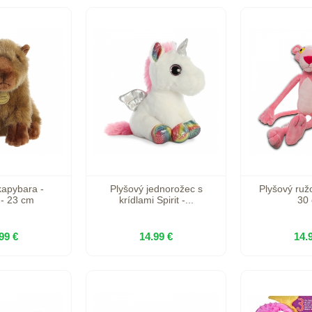
kapybara -
Plyšový jednorožec s
Plyšový ruž
 - 23 cm
krídlami Spirit -...
30
99 €
14.99 €
14.