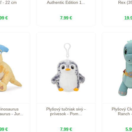
ľ - 22 cm
Authentic Edition 1...
Rex (3
99 €
7.99 €
19.
dinosaurus
Plyšový tučniak sivý -
Plyšový Cl
urus - Jur...
prívesok - Pom...
Ranch 
99 €
7.99 €
5.9