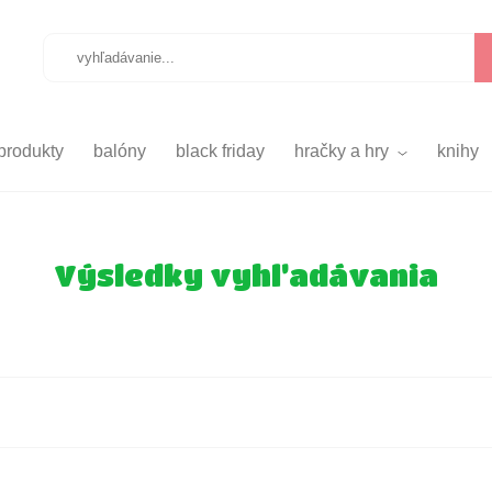
produkty
balóny
black friday
hračky a hry
knihy
Výsledky vyhľadávania