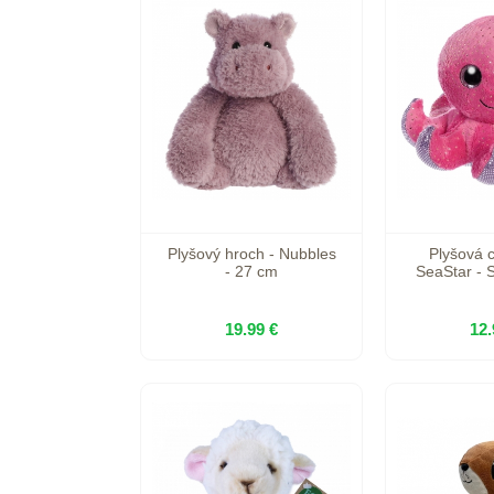
Plyšový hroch - Nubbles
Plyšová 
- 27 cm
SeaStar - S
19.99 €
12.