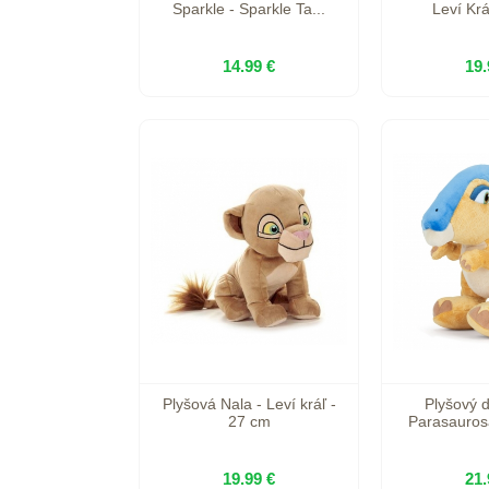
Sparkle - Sparkle Ta...
Leví Krá
14.99 €
19.
Plyšová Nala - Leví kráľ -
Plyšový 
27 cm
Parasaurosa
19.99 €
21.