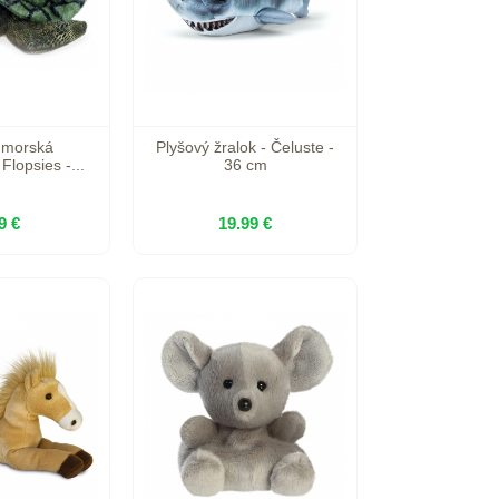
 morská
Plyšový žralok - Čeluste -
Flopsies -...
36 cm
9 €
19.99 €