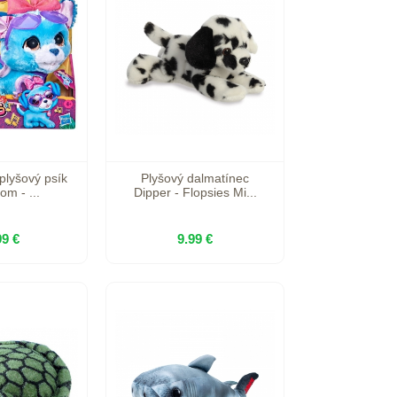
 plyšový psík
Plyšový dalmatínec
om - ...
Dipper - Flopsies Mi...
99 €
9.99 €