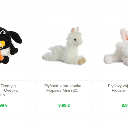
 Timmy s
Plyšová lama alpaka -
Plyšový zaj
 - Ovečka
Flopsies Mini (20,...
Flopsie 
un...
99 €
9.99 €
9.9