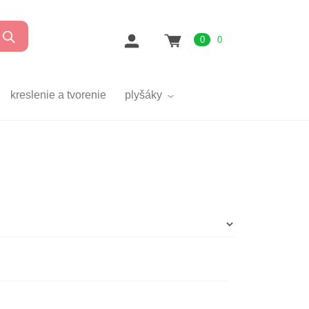
0
0
kreslenie a tvorenie
plyšáky