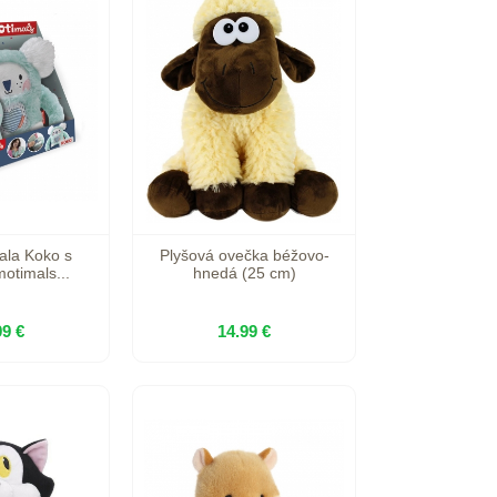
ala Koko s
Plyšová ovečka béžovo-
otimals...
hnedá (25 cm)
99 €
14.99 €