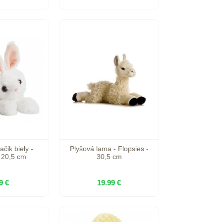
ačik biely -
Plyšová lama - Flopsies -
- 20,5 cm
30,5 cm
9 €
19.99 €