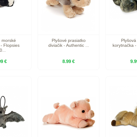
é morské
Plyšové prasiatko
Plyšová
 - Flopsies
diviačik - Authentic ...
korytnačka - 
0...
99 €
8.99 €
9.9