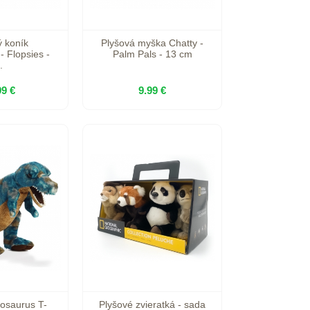
ý koník
Plyšová myška Chatty -
- Flopsies -
Palm Pals - 13 cm
.
99 €
9.99 €
nosaurus T-
Plyšové zvieratká - sada