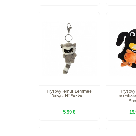
Plyšový lemur Lemmee
Plyšový
Baby - kľúčenka ...
macíkom
Sha
5.99 €
19.