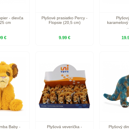
pier - dievča
Plyšové prasiatko Percy -
Plyšov
x25 cm
Flopsie (20,5 cm)
karamelový 
..
99 €
9.99 €
19.
imba Baby -
Plyšová veverička -
Plyšový di