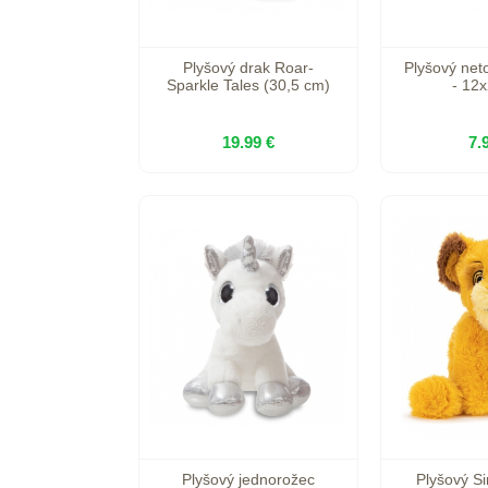
Plyšový drak Roar-
Plyšový neto
Sparkle Tales (30,5 cm)
- 12
19.99 €
7.
Plyšový jednorožec
Plyšový S