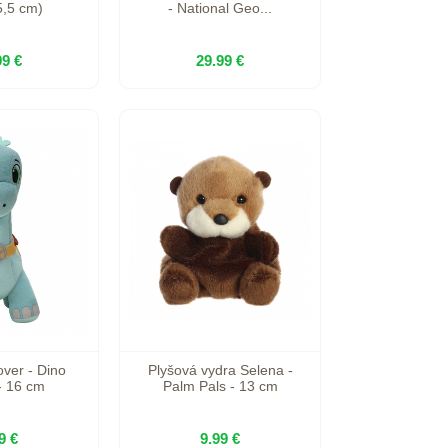
5,5 cm)
- National Geo...
99 €
29.99 €
over - Dino
Plyšová vydra Selena -
- 16 cm
Palm Pals - 13 cm
9 €
9.99 €