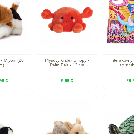
 - Miyoni (20
Plyšový krabík Snippy -
Interaktívny
m)
Palm Pals - 13 cm
so zvuk
99 €
9.99 €
29.