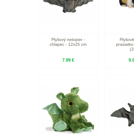
Plyšový netopier -
Plyšov
chlapec - 12x25 cm
prasiatko
(2
7.99 €
9.