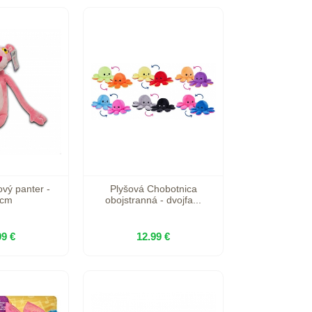
ový panter -
Plyšová Chobotnica
 cm
obojstranná - dvojfa...
99 €
12.99 €