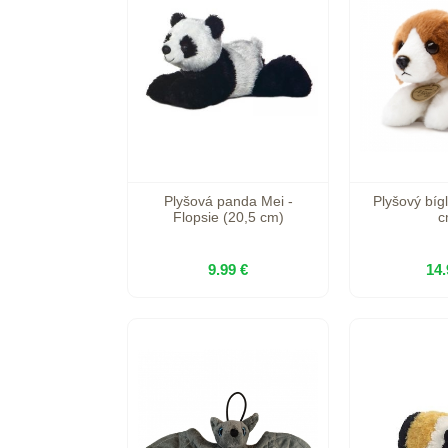
Plyšová panda Mei -
Plyšový bígl
Flopsie (20,5 cm)
c
9.99 €
14.