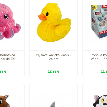
chobotnica
Plyšová kačička klasik -
Plyšová ko
parkle Tal...
24 cm
vôňou - Em
99 €
12.99 €
11.