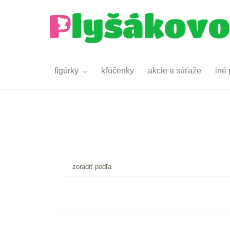
figúrky
kľúčenky
akcie a súťaže
iné 