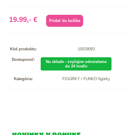
19.99,- €
Kód produktu:
10019093
Dostupnosť:
Na sklade - zvyčajne odosielame
do 24 hodín
Kategória:
FIGÚRKY / FUNKO figúrky
NOVINKY V PONUKE