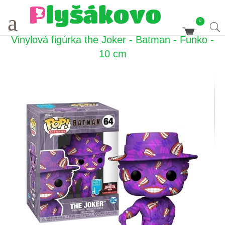
a
0
Vinylová figúrka the Joker - Batman - Funko -
10 cm