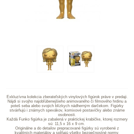
Exkluzívna kolekcia zberateľských vinylových figúrok práve v predaji.
Nájdi si svojho najobľúbenejšieho animovaného či filmového hrdinu a
poteš seba alebo svojich blízkych nádherným darčekom. Figúrky
stvárňujú i známych spevákov, komixové postavičky alebo známe
osobnosti.
Každá Funko figúrka je zabalená v praktickej krabičke, ktorej rozmery
sú: 11,5 x 16 x 9 cm.
Originálne a do detailov prepracované figúrky sú vyrobené z
kvalitných materiálov a spĺňajú všetky bezpečnostné normy.