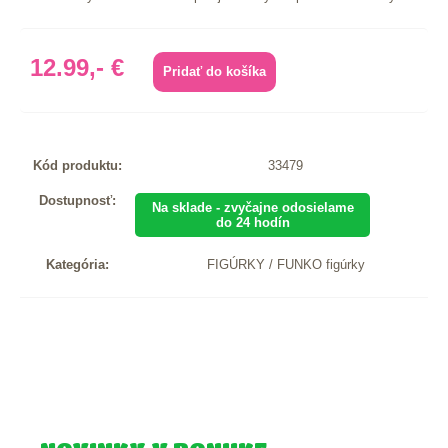
12.99,- €
Kód produktu:
33479
Dostupnosť:
Na sklade - zvyčajne odosielame
do 24 hodín
Kategória:
FIGÚRKY / FUNKO figúrky