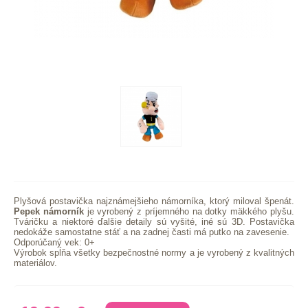
Plyšová postavička najznámejšieho námorníka, ktorý miloval špenát.
Pepek námorník
je vyrobený z príjemného na dotky mäkkého plyšu.
Tváričku a niektoré ďalšie detaily sú vyšité, iné sú 3D. Postavička
nedokáže samostatne stáť a na zadnej časti má putko na zavesenie.
Odporúčaný vek: 0+
Výrobok spĺňa všetky bezpečnostné normy a je vyrobený z kvalitných
materiálov.